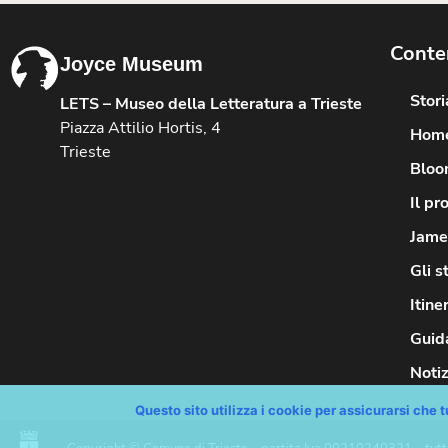
Conte
Joyce Museum
Stor
LETS – Museo della Letteratura a Trieste
Piazza Attilio Hortis, 4
Hom
Trieste
Bloo
Il pr
James
Gli s
Itine
Guida
Notiz
Questo sito utilizza i cookie per assicurarsi che tu