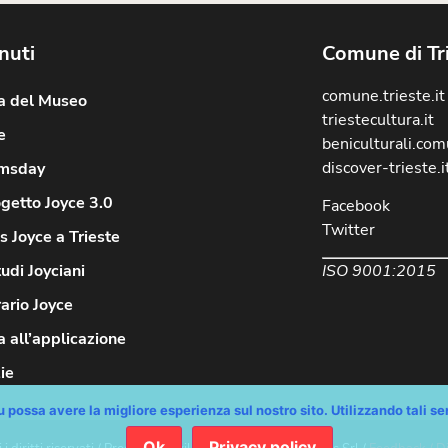
nuti
Comune di Tr
comune.trieste.it
ia del Museo
triestecultura.it
e
beniculturali.comu
discover-trieste.i
msday
ogetto Joyce 3.0
Facebook
Twitter
 Joyce a Trieste
ISO 9001:2015
tudi Joyciani
rario Joyce
 all’applicazione
ie
 possa avere la migliore esperienza sul nostro sito. Utilizzando tali serv
Ok
Privacy policy