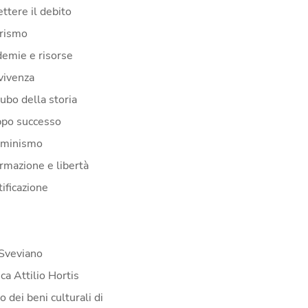
ttere il debito
erismo
demie e risorse
vivenza
cubo della storia
ppo successo
mminismo
ormazione e libertà
ificazione
Sveviano
ca Attilio Hortis
 dei beni culturali di