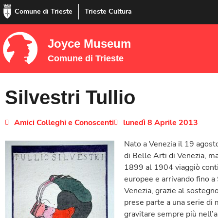
Comune di Trieste
Trieste Cultura
Joyce Museum
Comune di Trieste
Silvestri Tullio
Amici Colleghi e Conoscenti
lunedì 8 Aprile 2013
Nato a Venezia il 19 agosto
di Belle Arti di Venezia, 
1899 al 1904 viaggiò conti
europee e arrivando fino a 
Venezia, grazie al sostegn
prese parte a una serie di 
gravitare sempre più nell’