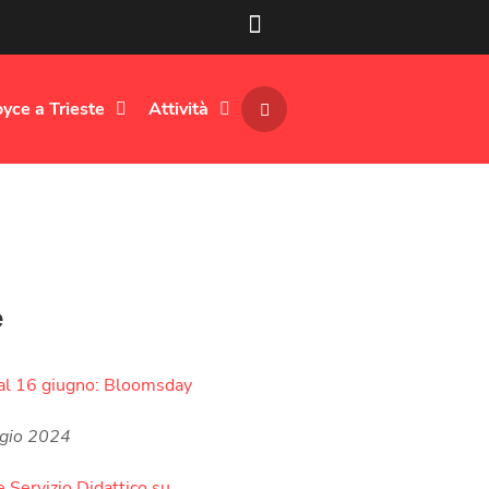
oyce a Trieste
Attività
e
al 16 giugno: Bloomsday
gio 2024
e Servizio Didattico su